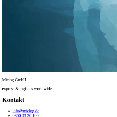
Miclog GmbH
express & logistics worldwide
Kontakt
info@miclog.de
0800 33 20 100